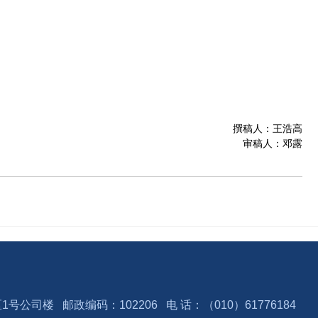
撰稿人：王浩高
审稿人：邓露
楼 邮政编码：102206 电 话：（010）61776184