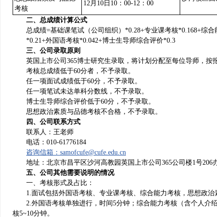
12月10日10：00-12：00
考核
二、总成绩计算公式
总成绩=基础课笔试（公司组织）*0.28+专业课考核*0.168+综
*0.21+外国语考核*0.042+博士生导师综合评价*0.3
三、公司录取原则
英国上市公司365博士研究生录取，将计划分配至每位导师，
考核总成绩低于60分者，不予录取。
任一项面试成绩低于60分，不予录取。
任一项笔试未达单科分数线，不予录取。
博士生导师综合评价低于60分，不予录取。
思想政治素质与品德考核不合格，不予录取。
四、公司联系方式
联系人：王老师
电话：010-61776184
咨询信箱：samofcufe@cufe.edu.cn
地址：北京市昌平区沙河高教园英国上市公司365公司楼1号206
五
、公司其他需要说明的情况
一、考核形式及占比：
1.面试包括外国语考核、专业课考核、综合能力考核，思想政治
2.外国语考核单独进行，时间5分钟；综合能力考核（含个人介
核5~10分钟。